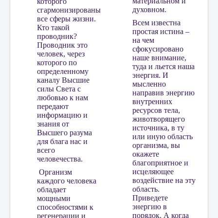
материальном и
которого
духовном.
сгармонизированы
все сферы жизни.
Всем известна
Кто такой
простая истина –
проводник?
на чем
Проводник это
сфокусировано
человек, через
наше внимание,
которого по
туда и льется наша
определенному
энергия. И
каналу Высшие
мысленно
силы Света с
направив энергию
любовью к нам
внутренних
передают
ресурсов тела,
информацию и
животворящего
знания от
источника, в ту
Высшего разума
или иную область
для блага нас и
организма, вы
всего
окажете
человечества.
благоприятное и
исцеляющее
Организм
воздействие на эту
каждого человека
область.
обладает
Приведете
мощными
энергию в
способностями к
порядок. А когда
регенерации и