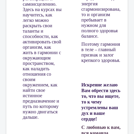
энергия
самоисцелению.
сгармонизирована,
Здесь на курсах вы
то и организм
научитесь, как
пребывает в
легко можно
нужном для
раскрыть свои
полного здоровья
таланты и
балансе.
способности, как
активировать свой
Поэтому гармония
организм, как
в теле – главный
жить в гармонии с
признак и залог
окружающим
крепкого здоровья.
пространством,
как наладить
отношения со
своим
окружением, как
Искренне желаю
найти свое
Вам обрести здесь
истинное
то, что вы ищете,
предназначение и
то к чему
путь по которому
устремлены ваш
нужно двигаться
дух и ваше
дальше.
сердце!
С любовью к вам,
вся команда