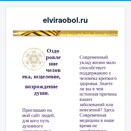
elviraobol.ru
Оздо
ровле
Современный
уклад жизни мало
ние
способствует
челов
поддержанию у
ека, исцеление,
человека крепкого
здоровья. Знаете
возрождение
ли вы в чем
души.
истинная причина
ваших
заболеваний или
невезений? Здесь
Приглашаю на
Современная
мой сайт людей,
медицина в наше
для кого путь
время не
духовного
углубляется в