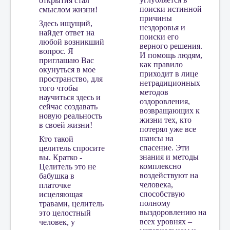
открытия стал
поиски истинной
смыслом жизни!
причины
Здесь ищущий,
нездоровья и
найдет ответ на
поиски его
любой возникший
верного решения.
вопрос. Я
И помощь людям,
приглашаю Вас
как правило
окунуться в мое
приходит в лице
пространство, для
нетрадиционных
того чтобы
методов
научиться здесь и
оздоровления,
сейчас создавать
возвращающих к
новую реальность
жизни тех, кто
в своей жизни!
потерял уже все
шансы на
Кто такой
спасение. Эти
целитель спросите
знания и методы
вы. Кратко -
комплексно
Целитель это не
воздействуют на
бабушка в
человека,
платочке
способствую
исцеляющая
полному
травами, целитель
выздоровлению на
это целостный
всех уровнях –
человек, у